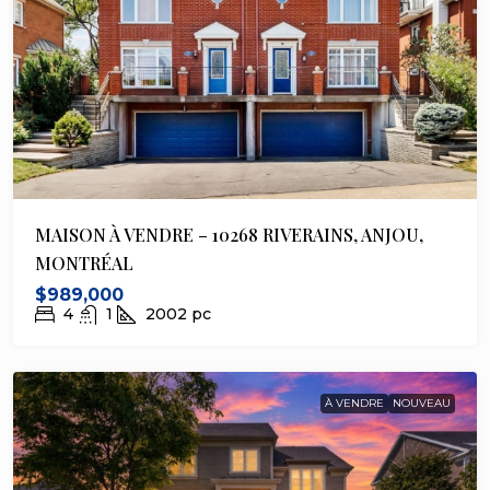
MAISON À VENDRE – 10268 RIVERAINS, ANJOU,
MONTRÉAL
$989,000
4
1
2002
pc
À VENDRE
NOUVEAU