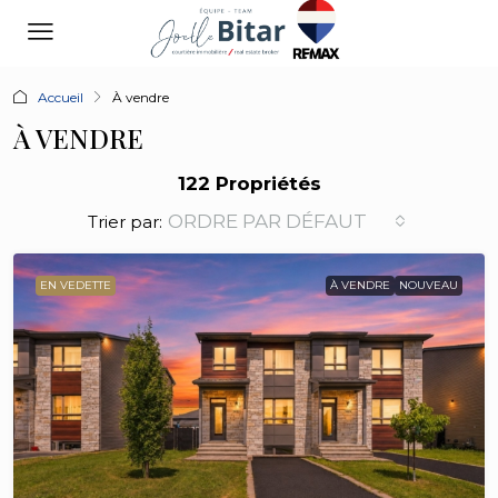
Accueil
À vendre
À VENDRE
122 Propriétés
ORDRE PAR DÉFAUT
Trier par:
EN VEDETTE
À VENDRE
NOUVEAU