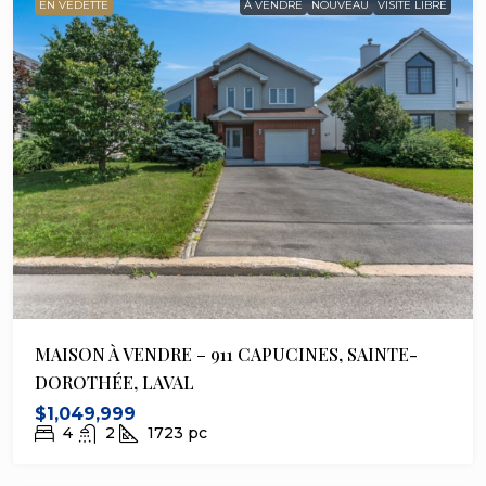
EN VEDETTE
À VENDRE
NOUVEAU
VISITE LIBRE
MAISON À VENDRE – 911 CAPUCINES, SAINTE-
DOROTHÉE, LAVAL
$1,049,999
4
2
1723
pc