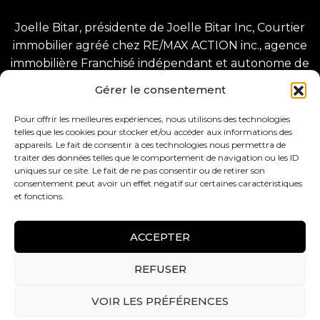
Joelle Bitar, présidente de Joelle Bitar Inc, Courtier
immobilier agréé chez RE/MAX ACTION inc., agence
immobilière Franchisé indépendant et autonome de
RE/MAX Québec inc.
Gérer le consentement
1225 Greene Ave, Westmount, QC H3Z 2A4
8280 Bd Champlain, LaSalle, QC H8P 1B3.
Pour offrir les meilleures expériences, nous utilisons des technologies
telles que les cookies pour stocker et/ou accéder aux informations des
appareils. Le fait de consentir à ces technologies nous permettra de
traiter des données telles que le comportement de navigation ou les ID
uniques sur ce site. Le fait de ne pas consentir ou de retirer son
consentement peut avoir un effet négatif sur certaines caractéristiques
et fonctions.
Tous droits réservés –
Conception web :
ACCEPTER
BlackCatSeo
REFUSER
VOIR LES PRÉFÉRENCES