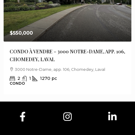
$750,000
MAISON À VENDRE – 1164 OMER-ADAM, DES
BOURGS, BELOEIL
1164 Omer-Adam, Des Bourgs, Beloeil
4
2
1360
pc
MAISON