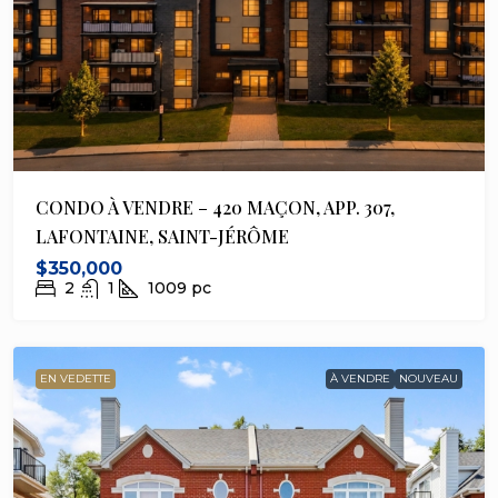
CONDO À VENDRE – 420 MAÇON, APP. 307,
LAFONTAINE, SAINT-JÉRÔME
$350,000
2
1
1009
pc
EN VEDETTE
À VENDRE
NOUVEAU