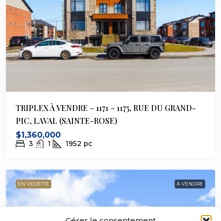
TRIPLEX À VENDRE – 1171 – 1175, RUE DU GRAND-
PIC, LAVAL (SAINTE-ROSE)
$1,360,000
3
1
1952
pc
EN VEDETTE
À VENDRE
Gérer le consentement