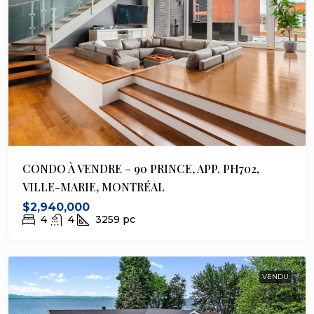
CONDO À VENDRE – 90 PRINCE, APP. PH702,
VILLE-MARIE, MONTRÉAL
$2,940,000
4
4
3259
pc
VENDU