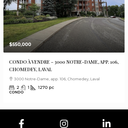
$550,000
CONDO À VENDRE – 3000 NOTRE-DAME, APP. 106,
CHOMEDEY, LAVAL
3000 Notre-Dame, app. 106, Chomedey, Laval
2
1
1270
pc
CONDO