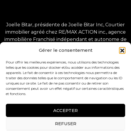
Joelle Bitar, présidente de Joelle Bitar Inc, Courtier
immobilier agréé chez RE/MAX ACTION inc., agence
immobilière Franchisé indépendant et autonome de
RE/MAX Québec inc.
Gérer le consentement
1225 Greene Ave, Westmount, QC H3Z 2A4
8280 Bd Champlain, LaSalle, QC H8P 1B3.
Pour offrir les meilleures expériences, nous utilisons des technologies
telles que les cookies pour stocker et/ou accéder aux informations des
appareils. Le fait de consentir à ces technologies nous permettra de
traiter des données telles que le comportement de navigation ou les ID
uniques sur ce site. Le fait de ne pas consentir ou de retirer son
consentement peut avoir un effet négatif sur certaines caractéristiques
et fonctions.
Tous droits réservés –
Conception web :
ACCEPTER
BlackCatSeo
REFUSER