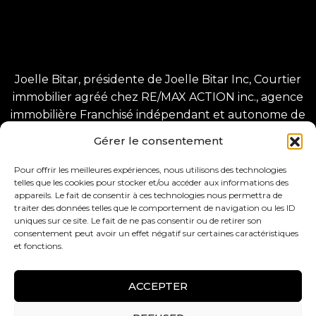
Joelle Bitar, présidente de Joelle Bitar Inc, Courtier
immobilier agréé chez RE/MAX ACTION inc., agence
immobilière Franchisé indépendant et autonome de
RE/MAX Québec inc.
Gérer le consentement
1225 Greene Ave, Westmount, QC H3Z 2A4
8280 Bd Champlain, LaSalle, QC H8P 1B3.
Pour offrir les meilleures expériences, nous utilisons des technologies
telles que les cookies pour stocker et/ou accéder aux informations des
appareils. Le fait de consentir à ces technologies nous permettra de
traiter des données telles que le comportement de navigation ou les ID
uniques sur ce site. Le fait de ne pas consentir ou de retirer son
consentement peut avoir un effet négatif sur certaines caractéristiques
et fonctions.
Tous droits réservés –
Conception web :
ACCEPTER
BlackCatSeo