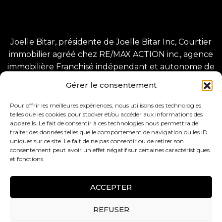
Joelle Bitar, présidente de Joelle Bitar Inc, Courtier
immobilier agréé chez RE/MAX ACTION inc., agence
immobilière Franchisé indépendant et autonome de
RE/MAX Québec inc.
Gérer le consentement
1225 Greene Ave, Westmount, QC H3Z 2A4
8280 Bd Champlain, LaSalle, QC H8P 1B3.
Pour offrir les meilleures expériences, nous utilisons des technologies
telles que les cookies pour stocker et/ou accéder aux informations des
appareils. Le fait de consentir à ces technologies nous permettra de
traiter des données telles que le comportement de navigation ou les ID
uniques sur ce site. Le fait de ne pas consentir ou de retirer son
consentement peut avoir un effet négatif sur certaines caractéristiques
et fonctions.
Tous droits réservés –
Conception web :
ACCEPTER
BlackCatSeo
REFUSER