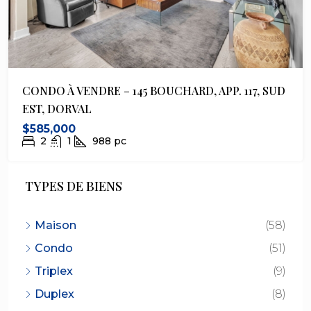
CONDO À VENDRE – 145 BOUCHARD, APP. 117, SUD
EST, DORVAL
$585,000
2
1
988
pc
TYPES DE BIENS
Maison
(58)
Condo
(51)
Triplex
(9)
Duplex
(8)