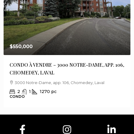
$550,000
CONDO À VENDRE – 3000 NOTRE-DAME, APP. 106,
CHOMEDEY, LAVAL
3000 Notre-Dame, app. 106, Chomedey, Laval
2
1
1270
pc
CONDO