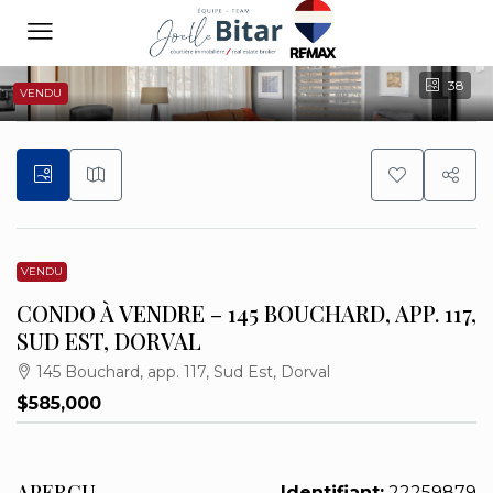
38
VENDU
VENDU
CONDO À VENDRE – 145 BOUCHARD, APP. 117,
SUD EST, DORVAL
145 Bouchard, app. 117, Sud Est, Dorval
$585,000
APERÇU
Identifiant:
22259879