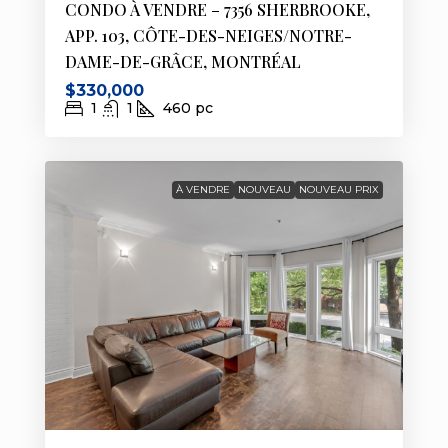
CONDO À VENDRE – 7356 SHERBROOKE,
APP. 103, CÔTE-DES-NEIGES/NOTRE-
DAME-DE-GRÂCE, MONTRÉAL
$330,000
1
1
460
pc
À VENDRE
NOUVEAU
NOUVEAU PRIX