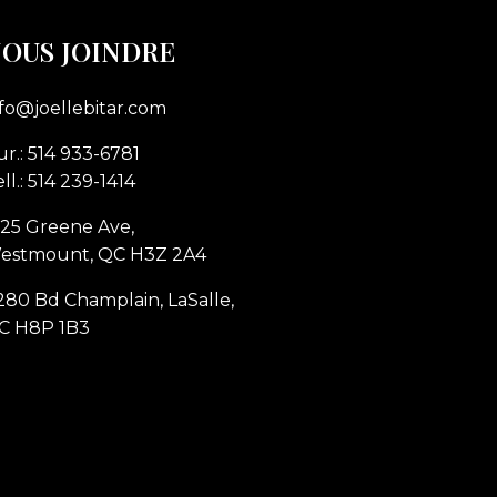
OUS JOINDRE
nfo@joellebitar.com
r.: 514 933-6781
ll.: 514 239-1414
225 Greene Ave,
estmount, QC H3Z 2A4
280 Bd Champlain, LaSalle,
C H8P 1B3