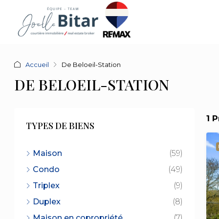
Accueil
De Beloeil-Station
DE BELOEIL-STATION
1 
TYPES DE BIENS
Maison
(59)
Condo
(49)
Triplex
(9)
Duplex
(8)
Maison en copropriété
(7)