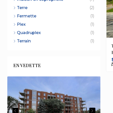
Terre
(2)
Fermette
(1)
Plex
(1)
Quadruplex
(1)
Terrain
(1)
EN VEDETTE
PREVIOUS
NEXT