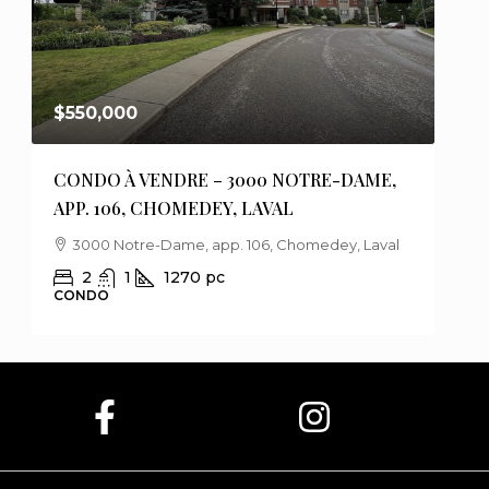
$550,000
$75
CONDO À VENDRE – 3000 NOTRE-DAME,
MAI
APP. 106, CHOMEDEY, LAVAL
DES
3000 Notre-Dame, app. 106, Chomedey, Laval
1
2
1
1270
pc
CONDO
MAI