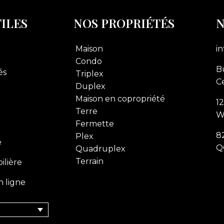
TILES
NOS PROPRIÉTÉS
N
Maison
i
Condo
Bu
és
Triplex
Ce
Duplex
Maison en copropriété
1
Terre
W
Fermette
8
Plex
e
Q
Quadruplex
Terrain
ilière
n ligne