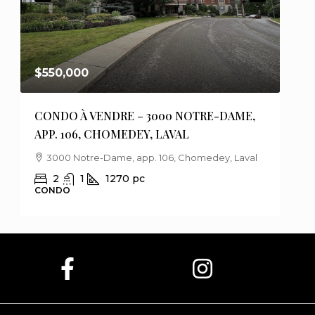
$550,000
$75
CONDO À VENDRE – 3000 NOTRE-DAME,
MAI
APP. 106, CHOMEDEY, LAVAL
DES
3000 Notre-Dame, app. 106, Chomedey, Laval
1
2
1
1270
pc
CONDO
MAI