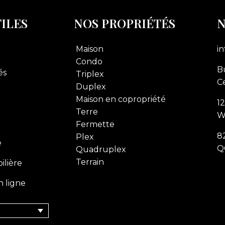
TILES
NOS PROPRIÉTÉS
N
Maison
i
Condo
Bu
és
Triplex
Ce
Duplex
Maison en copropriété
1
Terre
W
Fermette
8
Plex
e
Q
Quadruplex
Terrain
ilière
n ligne