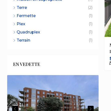
Terre
(2)
Fermette
(1)
Plex
(1)
Quadruplex
(1)
Terrain
(1)
EN VEDETTE
PREVIOUS
NEXT