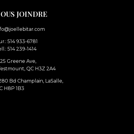
OUS JOINDRE
nfo@joellebitar.com
r.: 514 933-6781
ll.: 514 239-1414
225 Greene Ave,
estmount, QC H3Z 2A4
280 Bd Champlain, LaSalle,
C H8P 1B3