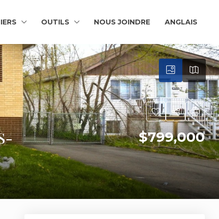
IERS
OUTILS
NOUS JOINDRE
ANGLAIS
S-
$799,000