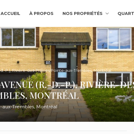
ACCUEIL
À PROPOS
NOS PROPRIÉTÉS
QUART
d.-P.), Rivière-des-Prairies/Pointe-aux-Trembles, Montréal
AVENUE (R.-D.-P.), RIVIÈRE-DE
MBLES, MONTRÉAL
nte-aux-Trembles, Montréal