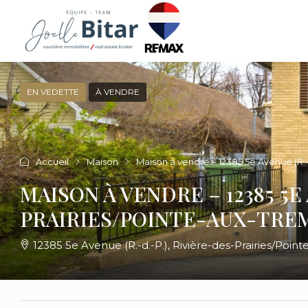
EN VEDETTE
À VENDRE
Accueil
Maison
Maison à vendre – 12385 5e Avenue (R.-
MAISON À VENDRE – 12385 5E 
PRAIRIES/POINTE-AUX-TRE
12385 5e Avenue (R.-d.-P.), Rivière-des-Prairies/Poi