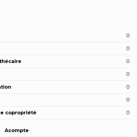
0
0
thécaire
0
0
ation
0
0
de copropriété
0
Acompte