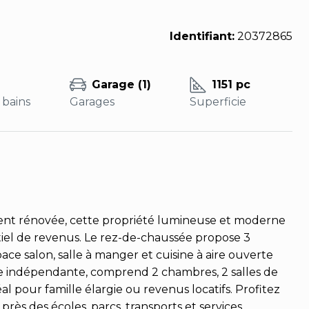
Identifiant:
20372865
Garage (1)
1151 pc
 bains
Garages
Superficie
ent rénovée, cette propriété lumineuse et moderne
ntiel de revenus. Le rez-de-chaussée propose 3
ace salon, salle à manger et cuisine à aire ouverte
rée indépendante, comprend 2 chambres, 2 salles de
éal pour famille élargie ou revenus locatifs. Profitez
ès des écoles, parcs, transports et services.