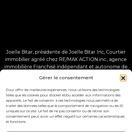
Joelle Bitar, présidente de Joelle Bitar Inc, Courtier
immobilier agréé chez RE/MAX ACTION inc., agence
immobilière Franchisé indépendant et autonome de
RE/MAX Québec inc.
Gérer le consentement
1225 Greene Ave, Westmount, QC H3Z 2A4
8280 Bd Champlain, LaSalle, QC H8P 1B3.
Pour offrir les meilleures expériences, nous utilisons des technologies
telles que les cookies pour stocker et/ou accéder aux informations des
appareils. Le fait de consentir à ces technologies nous permettra de
traiter des données telles que le comportement de navigation ou les ID
uniques sur ce site. Le fait de ne pas consentir ou de retirer son
consentement peut avoir un effet négatif sur certaines caractéristiques
et fonctions.