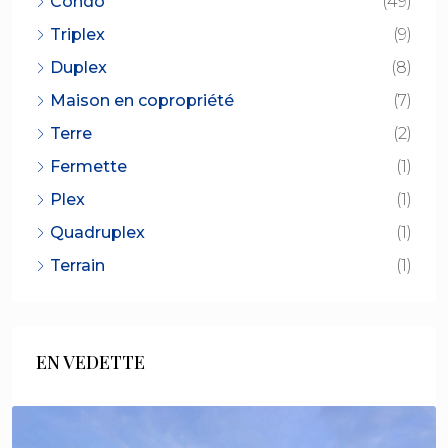
Condo
(49)
Triplex
(9)
Duplex
(8)
Maison en copropriété
(7)
Terre
(2)
Fermette
(1)
Plex
(1)
Quadruplex
(1)
Terrain
(1)
EN VEDETTE