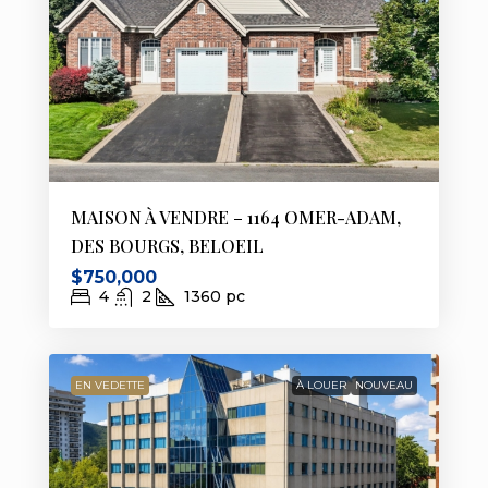
MAISON À VENDRE – 1164 OMER-ADAM,
DES BOURGS, BELOEIL
$750,000
4
2
1360
pc
EN VEDETTE
À LOUER
NOUVEAU