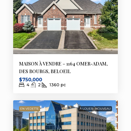
MAISON À VENDRE – 1164 OMER-ADAM,
DES BOURGS, BELOEIL
$750,000
4
2
1360
pc
EN VEDETTE
À LOUER
NOUVEAU