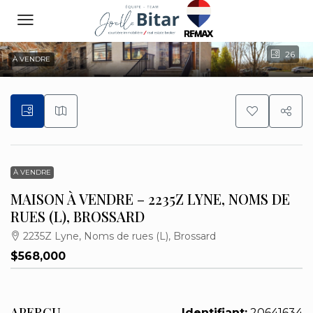
26
À VENDRE
À VENDRE
MAISON À VENDRE – 2235Z LYNE, NOMS DE
RUES (L), BROSSARD
2235Z Lyne, Noms de rues (L), Brossard
$568,000
APERÇU
Identifiant:
20641634