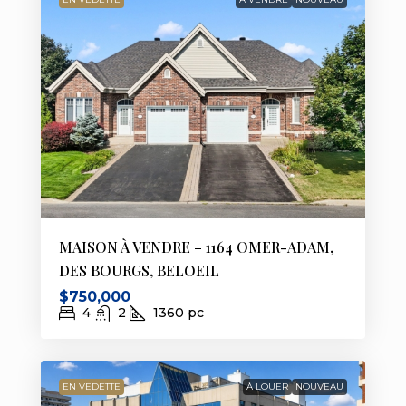
MAISON À VENDRE – 1164 OMER-ADAM,
DES BOURGS, BELOEIL
$750,000
4
2
1360
pc
EN VEDETTE
À LOUER
NOUVEAU