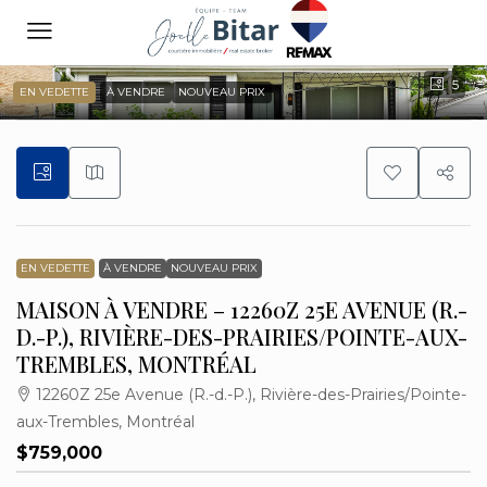
5
EN VEDETTE
À VENDRE
NOUVEAU PRIX
EN VEDETTE
À VENDRE
NOUVEAU PRIX
MAISON À VENDRE – 12260Z 25E AVENUE (R.-
D.-P.), RIVIÈRE-DES-PRAIRIES/POINTE-AUX-
TREMBLES, MONTRÉAL
12260Z 25e Avenue (R.-d.-P.), Rivière-des-Prairies/Pointe-
aux-Trembles, Montréal
$759,000