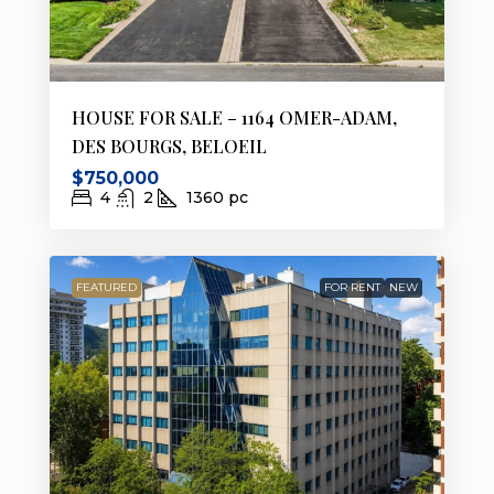
HOUSE FOR SALE – 1164 OMER-ADAM,
DES BOURGS, BELOEIL
$750,000
4
2
1360
pc
FEATURED
FOR RENT
NEW