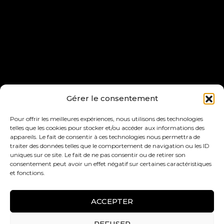
Joelle Bitar, President of Joelle Bitar Inc, Licensed
Gérer le consentement
Real Estate Broker at RE/MAX ACTION inc., real
estate agency Independent franchisee of RE/MAX
Pour offrir les meilleures expériences, nous utilisons des technologies
telles que les cookies pour stocker et/ou accéder aux informations des
Québec inc.
appareils. Le fait de consentir à ces technologies nous permettra de
1225 Greene Ave, Westmount, QC H3Z 2A4
traiter des données telles que le comportement de navigation ou les ID
8280 Bd Champlain, LaSalle, QC H8P 1B3.
uniques sur ce site. Le fait de ne pas consentir ou de retirer son
consentement peut avoir un effet négatif sur certaines caractéristiques
et fonctions.
ACCEPTER
REFUSER