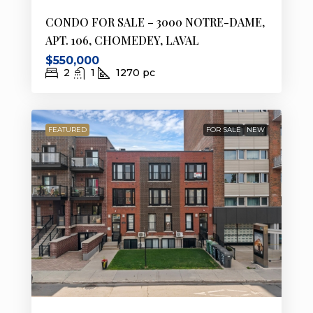
CONDO FOR SALE – 3000 NOTRE-DAME,
APT. 106, CHOMEDEY, LAVAL
$550,000
2
1
1270
pc
FEATURED
FOR SALE
NEW