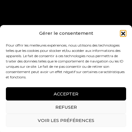
Joelle Bitar, President of Joelle Bitar Inc, Licensed
Gérer le consentement
Real Estate Broker at RE/MAX ACTION inc., real
estate agency Independent franchisee of RE/MAX
Pour offrir les meilleures expériences, nous utilisons des technologies
telles que les cookies pour stocker et/ou accéder aux informations des
Québec inc.
appareils. Le fait de consentir à ces technologies nous permettra de
1225 Greene Ave, Westmount, QC H3Z 2A4
traiter des données telles que le comportement de navigation ou les ID
8280 Bd Champlain, LaSalle, QC H8P 1B3.
uniques sur ce site. Le fait de ne pas consentir ou de retirer son
consentement peut avoir un effet négatif sur certaines caractéristiques
et fonctions.
ACCEPTER
REFUSER
All rights reserved –
Web design: BlackCatSeo
VOIR LES PRÉFÉRENCES
Joelle Bitar