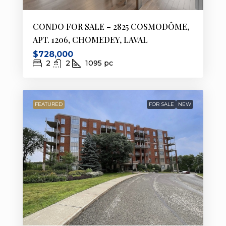
CONDO FOR SALE – 2825 COSMODÔME,
APT. 1206, CHOMEDEY, LAVAL
$728,000
2
2
1095
pc
FEATURED
FOR SALE
NEW