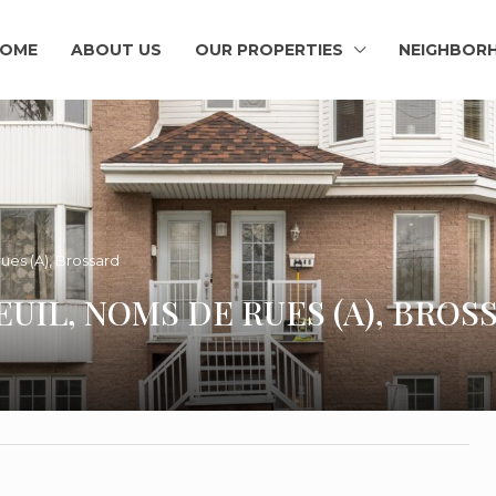
OME
ABOUT US
OUR PROPERTIES
NEIGHBOR
ues (A), Brossard
EUIL, NOMS DE RUES (A), BROS