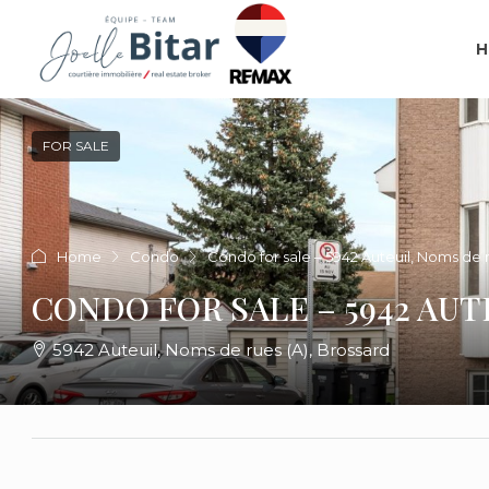
H
FOR SALE
Home
Condo
Condo for sale – 5942 Auteuil, Noms de r
CONDO FOR SALE – 5942 AUT
5942 Auteuil, Noms de rues (A), Brossard