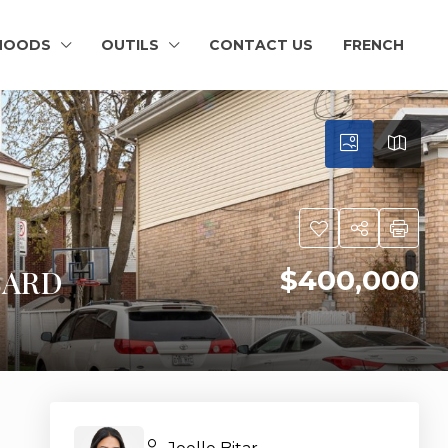
HOODS
OUTILS
CONTACT US
FRENCH
SARD
$400,000