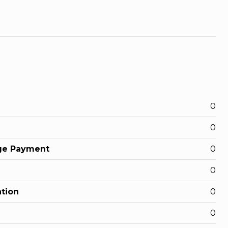
0
0
ge Payment
0
0
ation
0
0