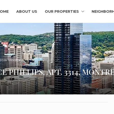
OME
ABOUT US
OUR PROPERTIES
NEIGHBOR
 3314, Montreal
E PHILLIPS, APT. 3314, MONTR