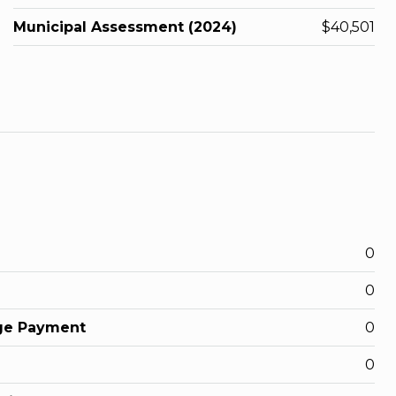
Municipal Assessment (2024)
$40,501
0
0
ge Payment
0
0