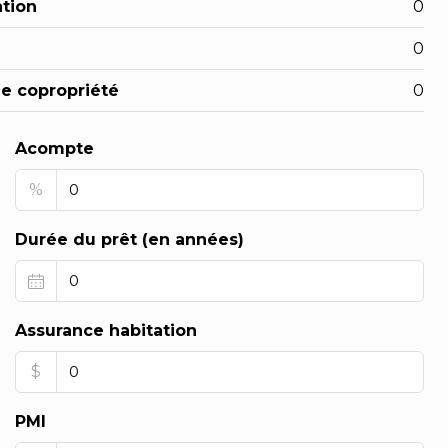
ation
0
0
de copropriété
0
Acompte
%
Durée du prêt (en années)
Assurance habitation
$
PMI