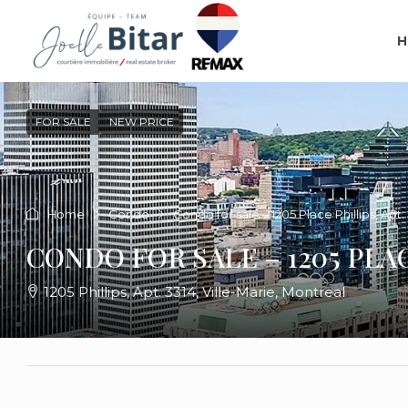
H
FOR SALE
NEW PRICE
Home
Condo
Condo for sale – 1205 Place Phillips, Apt.
CONDO FOR SALE – 1205 PLAC
1205 Phillips, Apt. 3314, Ville-Marie, Montreal